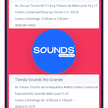
21
Av. De Las Torres #2111 Esq. Palacio de Mitla Local 16 y 17
2
Centro Comercial Plaza las Torres C.P. 32575
AUG
Lunes a Domingo 12:00 pm a 7:00 pm - -
(656) 681-6420
OCT
Luli Pampin: Bienvenidos Juntos
Otra Vez
Hernan El Potro
en Cd. Juárez
Tienda Sounds Rio Grande
Estadio Carta Blanca
en Delicias
Av. Paseo Triunfo de la Republica #4450 Centro Comercial
Teatro de la Ciudad Delicias
Futurama Rio Grande Mall Local 21-23
15
Lunes a Domingo de 12:00 pm a 7:00 pm - -
(656) 613-7375