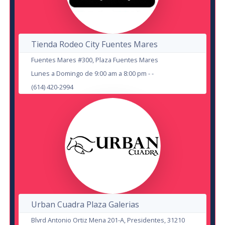
Teatro IMSS
22
Tienda Rodeo City Fuentes Mares
Fuentes Mares #300, Plaza Fuentes Mares
OCT
Lunes a Domingo de 9:00 am a 8:00 pm - -
Veintidos Veintidos
La Santa Cecilia
(614) 420-2994
en Cd Juárez
en Cd Juárez
Auditorio Benito Juárez
Auditorio Benito Juárez
28
30
AUG
OCT
Urban Cuadra Plaza Galerias
Blvrd Antonio Ortiz Mena 201-A, Presidentes, 31210