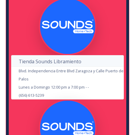
Teatro El Paseo
4
OCT
23
Dinamicos JRS
SEP
El Hijo del Sol Naciente
en Cd Juárez
Tienda Sounds Libramiento
Evolution
en Cd Juárez
Blvd. Independencia Entre Blvd Zaragoza y Calle Puerto de
Centro Cultural Paso del Norte
Palos
15
Lunes a Domingo 12:00 pm a 7:00 pm - -
20
(656) 613-5239
AUG
SEP