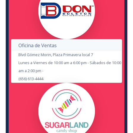
en Cd Juárez
SEP
Plaza De La Mexicanidad
Monica Escobedo
en Chihuahua
HUB Corner Sport
2
Oficina de Ventas
Blvd Gómez Morin, Plaza Primavera local 7
OCT
10
Lunes a Viernes de 10:00 am a 6:00 pm - Sábados de 10:00
am a 2:00 pm -
Dhamer: MIrando a la Bestia a Los
Los Surfistas del Sistema
SEP
(656) 613-4444
en Cd Juárez
Ojos
Anexo Centenario
en Cd Juárez
Auditorio Benito Juárez
9
18
AUG