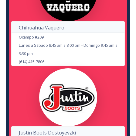
Los Chicharrines
Hernan El Potro
en Cd Juárez
Centro Cultural Paso del Norte
en Cd Juárez
Chihuahua Vaquero
Auditorio Benito Juárez
Ocampo #209
Lunes a Sábado 8:45 am a 8:00 pm - Domingo 9:45 am a
16
3:30 pm -
(614) 415-7806
Dragon Sinfónico
OCT
Andres Vernazza
en Chihuahua
Arena Corner Sport
Cd. Juárez
Teatro IMSS
22
28
AUG
Justin Boots Dostoyevzki