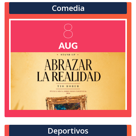
Comedia
8
AUG
Miche Fest 2026
en Cd Juárez
Lienzo Charro Adolfo López Mateos
8
AUG
Deportivos