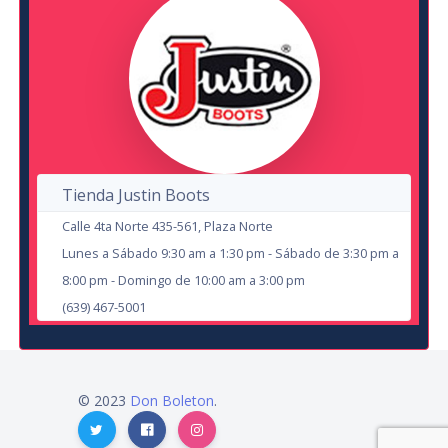
28
8
NOV
AUG
Tienda Justin Boots
Calle 4ta Norte 435-561, Plaza Norte
Lunes a Sábado 9:30 am a 1:30 pm - Sábado de 3:30 pm a
8:00 pm - Domingo de 10:00 am a 3:00 pm
El Chulo
(639) 467-5001
en Cd Juárez
Auditorio Benito Juárez
© 2023
Don Boleton
.
6