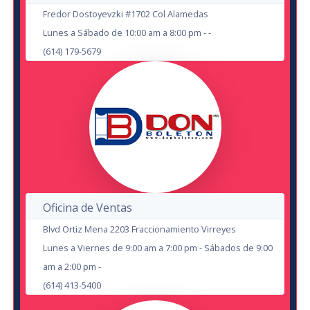
OCT
Fredor Dostoyevzki #1702 Col Alamedas
Lunes a Sábado de 10:00 am a 8:00 pm - -
(614) 179-5679
Noche de Chicxs: Chismes de Terror
en Chihuahua
HUB Corner Sport
Oficina de Ventas
Blvd Ortiz Mena 2203 Fraccionamiento Virreyes
17
Lunes a Viernes de 9:00 am a 7:00 pm - Sábados de 9:00
am a 2:00 pm -
Armando Palomas: Nostalgia de las
OCT
(614) 413-5400
El Amante Infiel
Servilletas