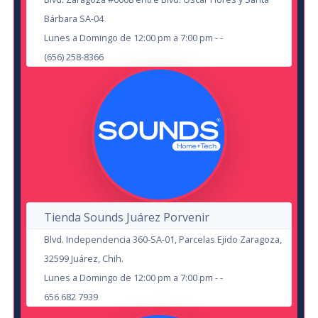
Leyendas Legendarias
en Chihuahua
Bárbara SA-04
Don Burro
en Cd Juárez
Lunes a Domingo de 12:00 pm a 7:00 pm - -
Auditorio Benito Juárez
(656) 258-8366
14
19
AUG
SEP
Tienda Sounds Juárez Porvenir
Blvd. Independencia 360-SA-01, Parcelas Ejido Zaragoza,
Zenon y Sus Amigos
32599 Juárez, Chih.
en Chihuahua
Lunes a Domingo de 12:00 pm a 7:00 pm - -
Auditorio del Museo Semilla
Isabel Fernandez
656 682 7939
Cd. Juárez