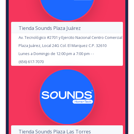
Zenon y Sus Amigos
Tienda Sounds Plaza Juárez
en Cd Juárez
Av. Tecnológico #2701 y Ejercito Nacional Centro Comercial
Teatro El Paseo
Hernan El Potro
Plaza Juárez, Local 24G Col. El Marquez C.P. 32610
en Chihuahua
Lunes a Domingo de 12:00 pm a 7:00 pm - -
Teatro de la Ciudad Chihuahua
24
(656) 617-7070
OCT
24
Eden Muñoz
SEP
Ensamble Folklorico Mexicano
en Cd Juárez
Estadio Carta Blanca
en Cd Juárez
Centro Cultural Paso del Norte
Tienda Sounds Plaza Las Torres