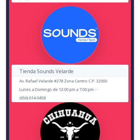
25
NOV
Marco Flores #1 Banda Jerez
SEP
Todos Somos Job
en Cd Juárez
Evolution
en Cd Juárez
Auditorio Benito Juárez
22
16
Tienda Sounds Velarde
AUG
Av. Rafael Velarde #278 Zona Centro C.P. 32000
OCT
Lunes a Domingo de 12:00 pm a 7:00 pm - -
(656) 614-0458