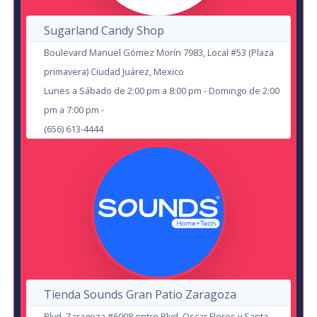
Brayan Soto "Pinocho" VS Mario
SEP
Sugarland Candy Shop
Abad
Boulevard Manuel Gómez Morín 7983, Local #53 (Plaza
en Chihuahua
primavera) Ciudad Juárez, Mexico
Arena Corner Sport
Lunes a Sábado de 2:00 pm a 8:00 pm - Domingo de 2:00
pm a 7:00 pm -
Zenon y Sus Amigos
(656) 613-4444
en Delicias
Teatro de la Ciudad Delicias
Isabel Fernandez
Chihuahua
HUB Corner Sport
3
OCT
11
Tienda Sounds Gran Patio Zaragoza
Los Surfistas del Sistema
SEP
Blvd. Zaragoza #6008 entre Blvd. Oscar Flores y Santa