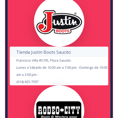
en Cd Juárez
en Cd Juárez
Centro Cultural Paso del Norte
Anexo Centenario
27
28
AUG
OCT
Tienda Justin Boots Saucito
Francisco Villa #5705, Plaza Saucito
Lunes a Sábado de 10:00 am a 7:00 pm - Domingo de 10:00
am a 3:00 pm -
(614) 425-7397
Noche de Chicxs: Chismes de Terror
en Cd Juárez