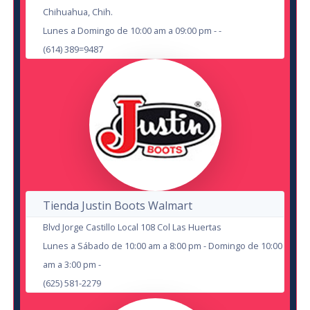
Chihuahua, Chih.
Lunes a Domingo de 10:00 am a 09:00 pm - -
(614) 389=9487
El Chulo
en Chihuahua
Teatro de la Ciudad Chihuahua
23
Tienda Justin Boots Walmart
OCT
Blvd Jorge Castillo Local 108 Col Las Huertas
Veintidos Veintidos
La Santa Cecilia
Lunes a Sábado de 10:00 am a 8:00 pm - Domingo de 10:00
en Chihuahua
en Chihuahua
am a 3:00 pm -
Teatro de la Ciudad Chihuahua
HUB Corner Sport
(625) 581-2279